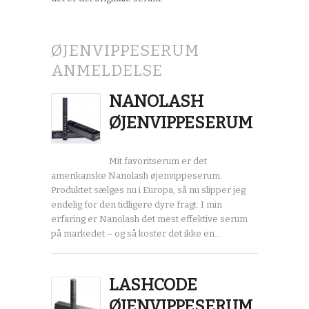
ØJENVIPPESERUM
ANMELDELSE
NANOLASH
ØJENVIPPESERUM
Mit favoritserum er det
amerikanske Nanolash øjenvippeserum.
Produktet sælges nu i Europa, så nu slipper jeg
endelig for den tidligere dyre fragt. I min
erfaring er Nanolash det mest effektive serum
på markedet – og så koster det ikke en…
LASHCODE
ØJENVIPPESERUM