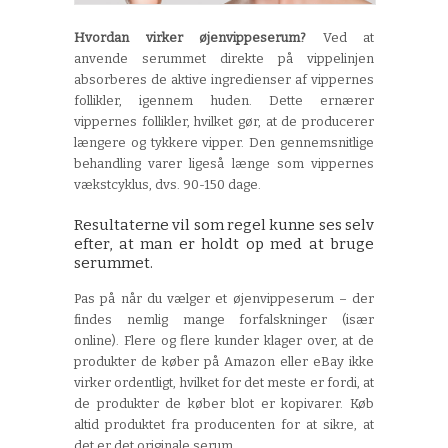
Hvordan virker øjenvippeserum?
Ved at
anvende serummet direkte på vippelinjen
absorberes de aktive ingredienser af vippernes
follikler, igennem huden. Dette ernærer
vippernes follikler, hvilket gør, at de producerer
længere og tykkere vipper. Den gennemsnitlige
behandling varer ligeså længe som vippernes
vækstcyklus, dvs. 90-150 dage.
Resultaterne vil som regel kunne ses selv
efter, at man er holdt op med at bruge
serummet.
Pas på når du vælger et øjenvippeserum – der
findes nemlig mange forfalskninger (især
online). Flere og flere kunder klager over, at de
produkter de køber på Amazon eller eBay ikke
virker ordentligt, hvilket for det meste er fordi, at
de produkter de køber blot er kopivarer. Køb
altid produktet fra producenten for at sikre, at
det er det originale serum.