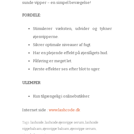
sunde vipper – en simpel
bevægelse
!
FORDELE:
Stimulerer væksten, udvider og tykner
øjenvipperne.
Sikrer optimale niveauer af fugt.
Har en plejende effekt på øjenlågets hud.
Påføring er meget let.
Første effekter ses efter blot to uger.
ULEMPER
Kun tilgængelig i onlinebutikker.
Internet side :
www.lashcode.dk
Tags:
lashcode
,
lashcode øjenvippe serum
,
lashcode
vippebalsam
,
øjenvippe balsam
,
øjenvippe serum
,