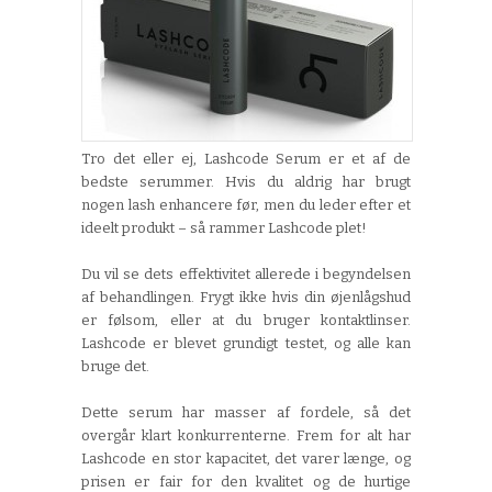
Tro det eller ej,
Lashcode
Serum
er et af de
bedste serummer. Hvis du aldrig har brugt
nogen
lash
enhancer
e
før, men du leder efter et
ideelt produkt – så rammer
Lashcode
plet!
Du vil se de
t
s effektivitet allerede i begyndelsen
af behandlingen. Frygt ikke
hvis
din øjenlågshud
er følsom, eller at du bruger kontaktlinser.
Lashcode
er blevet grundigt testet, og alle kan
bruge det.
Dette serum har
masser af fordele
, så det
overgår klart konkurrenterne. Frem for alt har
Lashcode
en stor kapacitet,
det
varer længe, og
prisen er fair for den kvalitet og de hurtige