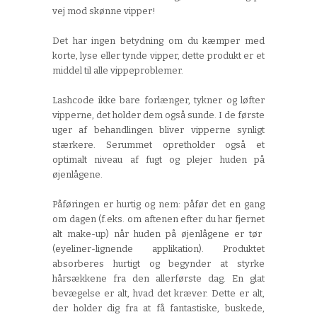
vej mod skønne vipper!
Det har ingen betydning om du kæmper med
korte, lyse eller tynde vipper, dette produkt er et
middel til alle vippeproblemer.
Lashcode
ikke bare forlænger, tykner og løfter
vipperne,
det holder dem også sunde. I de første
uger af behandlingen bliver vipperne synligt
stærkere. Serummet opretholder også et
optimalt niveau af fugt og plejer huden på
øjenlågene.
Påføringen er hurtig og nem:
påfør det en gang
om dagen
(f.eks. om aftenen efter du har fjernet
alt
make-up) når huden på øjenlågene er tør
(eyeliner-lignende applikation). Produktet
absorberes hurtigt og begynder at styrke
hårsækkene fra den allerførste dag. En glat
bevægelse er alt, hvad det kræver. Det
te
er alt,
der holder dig fra at få fantastiske, buskede,