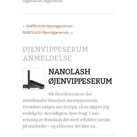
vippebalsam
,
vippeserum
←
RAPIDLASH Øjenvippeserum
NANOLASH Øjenvippeserum
→
ØJENVIPPESERUM
ANMELDELSE
NANOLASH
ØJENVIPPESERUM
Mit favoritserum er det
amerikanske Nanolash øjenvippeserum.
Produktet sælges nu i Europa, så nu slipper jeg
endelig for den tidligere dyre fragt. I min
erfaring er Nanolash det mest effektive serum
på markedet – og så koster det ikke en…