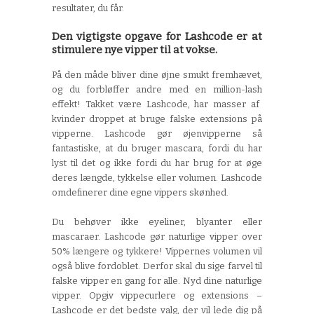
resultater, du får.
Den vigtigste opgave for
Lashcode
er at
stimulere nye vipper til at vokse.
På den måde bliver dine øjne smukt fremhævet,
og du forbløffer andre med en million-
lash
effekt! Takket være
Lashcode
, har masser af
kvinder droppet at bruge falske extensions på
vipperne.
Lashcode
gør øjenvipperne så
fantastiske, at du bruger mascara, fordi du har
lyst til det
og
ikke fordi du
har brug for at
øge
deres længde, tykkelse eller volumen.
Lashcode
omdefinerer dine egne vippers skønhed.
Du behøver ikke eyeliner, blyanter eller
mascaraer.
Lashcode
gør naturlige vipper over
50% længere og tykkere
! Vippernes volumen vil
også blive fordoblet. Derfor skal du sige farvel til
falske vipper en gang for alle. Nyd dine naturlige
vipper. Opgiv
vippe
curlere og extensions –
Lashcode
er det bedste valg, der vil lede dig på