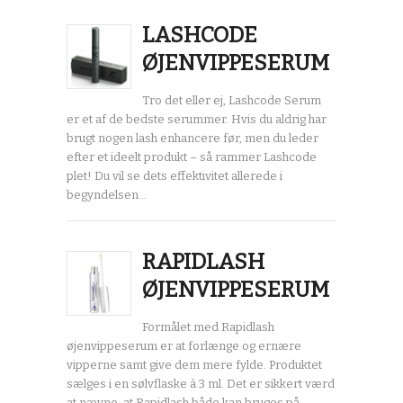
LASHCODE
ØJENVIPPESERUM
Tro det eller ej, Lashcode Serum
er et af de bedste serummer. Hvis du aldrig har
brugt nogen lash enhancere før, men du leder
efter et ideelt produkt – så rammer Lashcode
plet! Du vil se dets effektivitet allerede i
begyndelsen…
RAPIDLASH
ØJENVIPPESERUM
Formålet med Rapidlash
øjenvippeserum er at forlænge og ernære
vipperne samt give dem mere fylde. Produktet
sælges i en sølvflaske à 3 ml. Det er sikkert værd
at nævne, at Rapidlash både kan bruges på